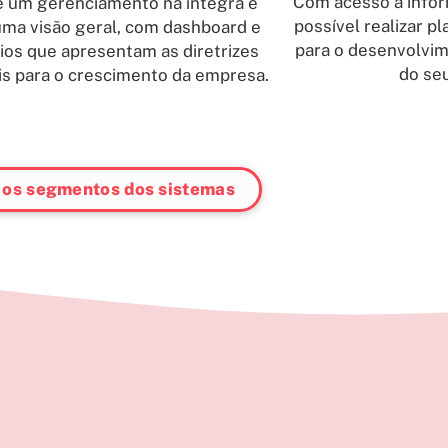
Com acesso a infor
e um gerenciamento na íntegra e
possível realizar p
uma visão geral, com dashboard e
para o desenvolvim
rios que apresentam as diretrizes
do se
ais para o crescimento da empresa.
 os segmentos dos sistemas