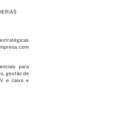
HERIAS
 estratégicas
empresa, com
enciais para
os, gestão de
DV e caixa e