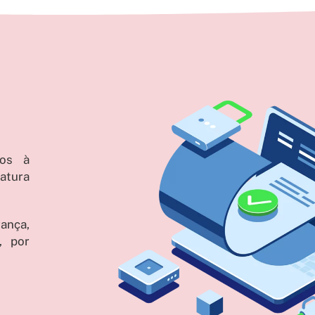
tos à
atura
ança,
, por