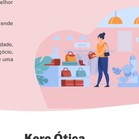
elhor
tende
dade,
ócio,
e uma
Kero Ótica